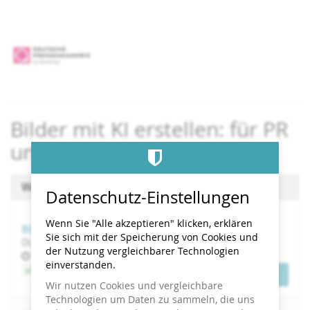
Zum
Haupt-
Inhalt
springen
Bilder mit KI erstellen: für PR
und Marketing
Wählen Sie einen Termin aus
Datenschutz-Einstellungen
Wenn Sie "Alle akzeptieren" klicken, erklären
Bilder mit KI erstellen: für PR und Marketing
Sie sich mit der Speicherung von Cookies und
Di, 15. September 2026
der Nutzung vergleichbarer Technologien
Uhrzeit
bis
09:00
–
15:00
einverstanden.
Jetzt buchen
Tickets
Wir nutzen Cookies und vergleichbare
Technologien um Daten zu sammeln, die uns