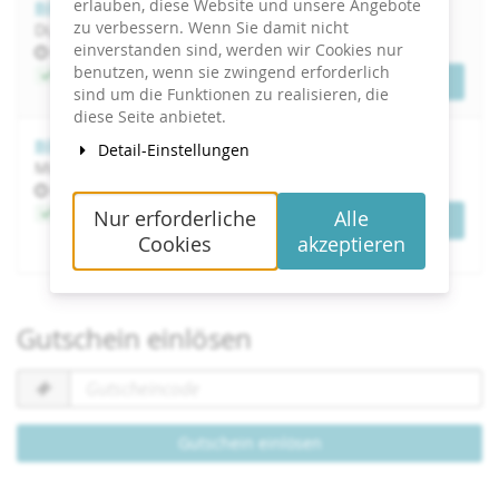
erlauben, diese Website und unsere Angebote
Bilder mit KI erstellen: für PR und Marketing
zu verbessern. Wenn Sie damit nicht
Di, 8. Dezember 2026
einverstanden sind, werden wir Cookies nur
Uhrzeit
bis
09:00
–
15:00
benutzen, wenn sie zwingend erforderlich
Jetzt buchen
Tickets
sind um die Funktionen zu realisieren, die
diese Seite anbietet.
Bilder mit KI erstellen: für PR und Marketing
Detail-Einstellungen
Mi, 14. April 2027
Uhrzeit
bis
09:00
–
15:00
Jetzt buchen
Nur erforderliche
Alle
Tickets
Cookies
akzeptieren
Gutschein einlösen
Gutscheincode
erforderlich
Gutschein einlösen