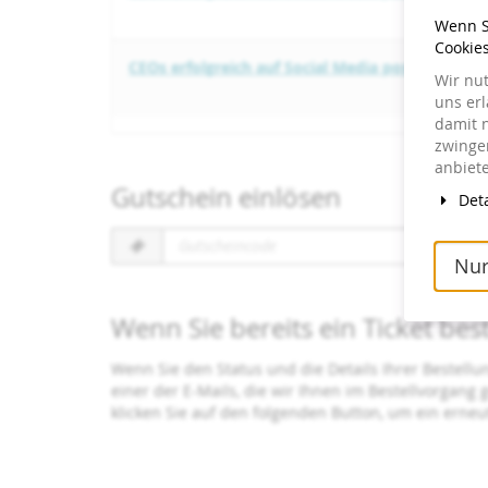
Wenn Si
Cookie
CEOs erfolgreich auf Social Media positionieren
Wir nu
uns er
damit 
zwingen
anbiete
Gutschein einlösen
Deta
Gutscheincode
erforderlich
Nur
Wenn Sie bereits ein Ticket bes
Wenn Sie den Status und die Details Ihrer Bestellu
einer der E-Mails, die wir Ihnen im Bestellvorgang
klicken Sie auf den folgenden Button, um ein erne