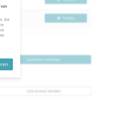
g von
Tickets
, die
ie
sie
ite
Gutschein einlösen
eren
Link erneut senden