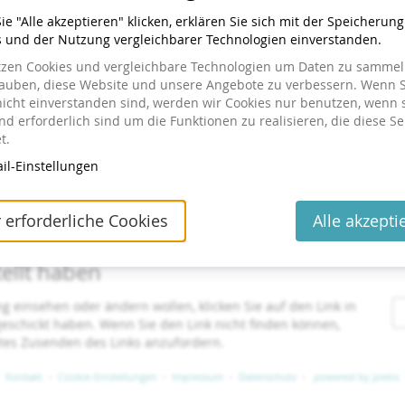
Uhrzeit
09:00
e "Alle akzeptieren" klicken, erklären Sie sich mit der Speicherun
s und der Nutzung vergleichbarer Technologien einverstanden.
bis
7.
–
8. Juni 2027
Jetzt buchen
tzen Cookies und vergleichbare Technologien um Daten zu sammeln
Uhrzeit
09:00
lauben, diese Website und unsere Angebote zu verbessern. Wenn S
nicht einverstanden sind, werden wir Cookies nur benutzen, wenn 
d erforderlich sind um die Funktionen zu realisieren, die diese Se
t.
il-Einstellungen
 erforderliche Cookies
Alle akzepti
tellt haben
ng einsehen oder ändern wollen, klicken Sie auf den Link in
 geschickt haben. Wenn Sie den Link nicht finden können,
utes Zusenden des Links anzufordern.
Kontakt
Cookie-Einstellungen
Impressum
Datenschutz
powered by pretix