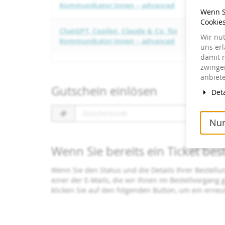
Kommunikator:innen – advanced
Wenn Si
Cookie
ChatGPT, Copilot, Claude & Co. für
Wir nu
Kommunikator:innen – advanced
uns er
damit 
zwingen
anbiete
Gutschein einlösen
Deta
Gutscheincode
erforderlich
Nur
Wenn Sie bereits ein Ticket bes
Wenn Sie den Status und die Details Ihrer Bestellu
einer der E-Mails, die wir Ihnen im Bestellvorgang
klicken Sie auf den folgenden Button, um ein erne