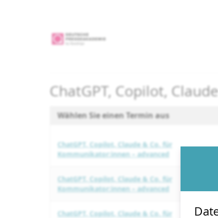
Zum
Haupt-
Inhalt
springen
ChatGPT, Copilot, Claud
Wählen Sie einen Termin aus
ChatGPT, Copilot, Claude & Co. für
Kommunikator:innen – advanced
ChatGPT, Copilot, Claude & Co. für
Kommunikator:innen – advanced
Date
ChatGPT, Copilot, Claude & Co. für