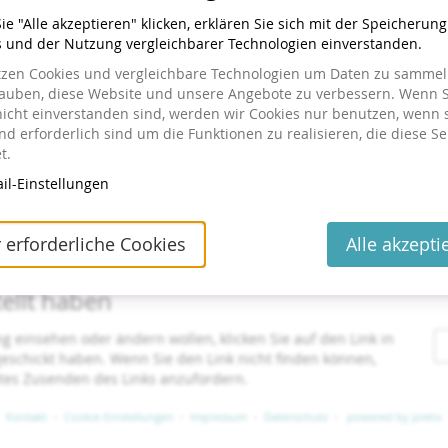
Uhrzeit
bis
10:00
–
16:00
e "Alle akzeptieren" klicken, erklären Sie sich mit der Speicherun
s und der Nutzung vergleichbarer Technologien einverstanden.
Do, 17. Juni 2027
Jetzt buchen
tzen Cookies und vergleichbare Technologien um Daten zu sammeln
Uhrzeit
bis
10:00
–
16:00
lauben, diese Website und unsere Angebote zu verbessern. Wenn S
nicht einverstanden sind, werden wir Cookies nur benutzen, wenn 
d erforderlich sind um die Funktionen zu realisieren, die diese Se
t.
il-Einstellungen
 erforderliche Cookies
Alle akzepti
tellt haben
ng einsehen oder ändern wollen, klicken Sie auf den Link in
 geschickt haben. Wenn Sie den Link nicht finden können,
utes Zusenden des Links anzufordern.
Kontakt
Cookie-Einstellungen
Impressum
Datenschutz
powered by pretix