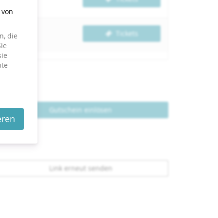
g von
Tickets
, die
ie
sie
ite
Gutschein einlösen
eren
Link erneut senden