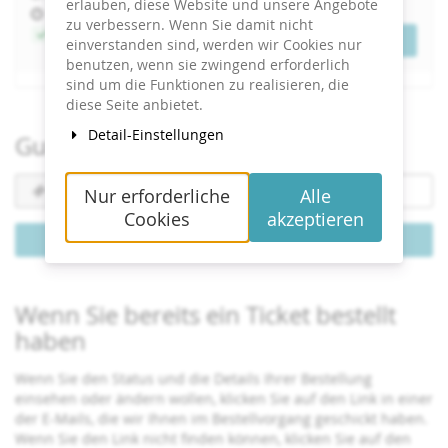
erlauben, diese Website und unsere Angebote
Uhrzeit
17:00
zu verbessern. Wenn Sie damit nicht
Jetzt buchen
Tickets
einverstanden sind, werden wir Cookies nur
benutzen, wenn sie zwingend erforderlich
sind um die Funktionen zu realisieren, die
diese Seite anbietet.
Detail-Einstellungen
Gutschein einlösen
Gutscheincode
Nur erforderliche
Alle
erforderlich
Cookies
akzeptieren
Gutschein einlösen
Wenn Sie bereits ein Ticket bestellt
haben
Wenn Sie den Status und die Details Ihrer Bestellung
einsehen oder ändern wollen, klicken Sie auf den Link in einer
der E-Mails, die wir Ihnen im Bestellvorgang geschickt haben.
Wenn Sie den Link nicht finden können, klicken Sie auf den