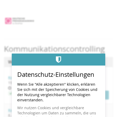
Zum
Haupt-
Inhalt
springen
Kommunikationscontrolling
Wählen Sie einen Termin aus
Datenschutz-Einstellungen
Kommunikationscontrolling | November-Start 2026
bis
19.
–
30. November 2026
Wenn Sie "Alle akzeptieren" klicken, erklären
Uhrzeit
17:00
Sie sich mit der Speicherung von Cookies und
Jetzt buchen
der Nutzung vergleichbarer Technologien
Tickets
einverstanden.
Wir nutzen Cookies und vergleichbare
Kommunikationscontrolling | Juni-Start 2027
Technologien um Daten zu sammeln, die uns
bis
8.
–
17. Juni 2027