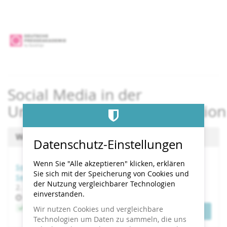
Zum
Haupt-
Inhalt
springen
Social Media in der
Unternehmenskommunikation
Wählen Sie einen Termin aus
Datenschutz-Einstellungen
Wenn Sie "Alle akzeptieren" klicken, erklären
Social Media in der Unternehmenskommunikation |
Sie sich mit der Speicherung von Cookies und
September-Start 2026
der Nutzung vergleichbarer Technologien
bis
2. September
–
20. Oktober 2026
einverstanden.
Uhrzeit
17:00
Jetzt buchen
Wir nutzen Cookies und vergleichbare
Tickets
Technologien um Daten zu sammeln, die uns