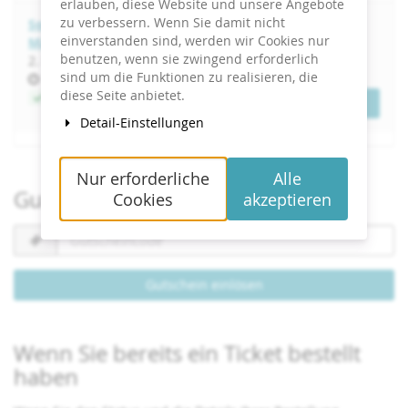
erlauben, diese Website und unsere Angebote
zu verbessern. Wenn Sie damit nicht
Social Media in der Unternehmenskommunikation |
einverstanden sind, werden wir Cookies nur
März-Start 2027
benutzen, wenn sie zwingend erforderlich
bis
2. März
–
20. April 2027
sind um die Funktionen zu realisieren, die
Uhrzeit
17:00
diese Seite anbietet.
Jetzt buchen
Tickets
Detail-Einstellungen
Nur erforderliche
Alle
Gutschein einlösen
Cookies
akzeptieren
Gutscheincode
erforderlich
Gutschein einlösen
Wenn Sie bereits ein Ticket bestellt
haben