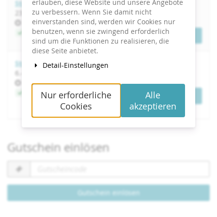
erlauben, diese Website und unsere Angebote
Strategische Nachhaltigkeitskommunikation
zu verbessern. Wenn Sie damit nicht
bis
23.
–
24. November 2026
einverstanden sind, werden wir Cookies nur
Uhrzeit
10:00
benutzen, wenn sie zwingend erforderlich
Jetzt buchen
Tickets
sind um die Funktionen zu realisieren, die
diese Seite anbietet.
Strategische Nachhaltigkeitskommunikation
Detail-Einstellungen
bis
6.
–
7. April 2027
Uhrzeit
10:00
Jetzt buchen
Nur erforderliche
Alle
Tickets
Cookies
akzeptieren
Gutschein einlösen
Gutscheincode
erforderlich
Gutschein einlösen