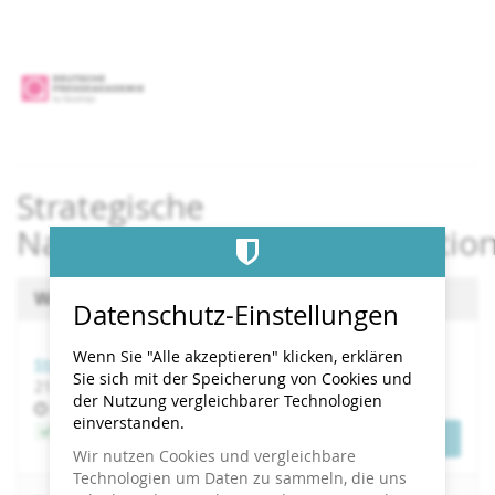
Zum
Haupt-
Inhalt
springen
Strategische
Nachhaltigkeitskommunikatio
Wählen Sie einen Termin aus
Datenschutz-Einstellungen
Wenn Sie "Alle akzeptieren" klicken, erklären
Strategische Nachhaltigkeitskommunikation
Sie sich mit der Speicherung von Cookies und
bis
21.
–
22. September 2026
der Nutzung vergleichbarer Technologien
Uhrzeit
10:00
einverstanden.
Jetzt buchen
Tickets
Wir nutzen Cookies und vergleichbare
Technologien um Daten zu sammeln, die uns