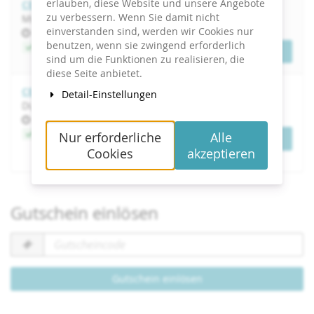
erlauben, diese Website und unsere Angebote
CEO-Kommunikation in der Praxis
zu verbessern. Wenn Sie damit nicht
Mi, 7. April 2027
einverstanden sind, werden wir Cookies nur
Uhrzeit
bis
09:00
–
17:00
benutzen, wenn sie zwingend erforderlich
Jetzt buchen
Tickets
sind um die Funktionen zu realisieren, die
diese Seite anbietet.
CEO-Kommunikation in der Praxis
Detail-Einstellungen
Di, 29. Juni 2027
Uhrzeit
bis
09:00
–
17:00
Jetzt buchen
Nur erforderliche
Alle
Tickets
Cookies
akzeptieren
Gutschein einlösen
Gutscheincode
erforderlich
Gutschein einlösen