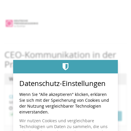
Zum
Haupt-
Inhalt
springen
CEO-Kommunikation in der
Praxis
Wählen Sie einen Termin aus
Datenschutz-Einstellungen
Wenn Sie "Alle akzeptieren" klicken, erklären
CEO-Kommunikation in der Praxis
Sie sich mit der Speicherung von Cookies und
Mi, 11. November 2026
der Nutzung vergleichbarer Technologien
Uhrzeit
bis
09:00
–
17:00
einverstanden.
Jetzt buchen
Tickets
Wir nutzen Cookies und vergleichbare
Technologien um Daten zu sammeln, die uns