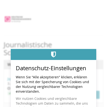
Zum
Haupt-
Inhalt
springen
Journalistische
Schreibtechniken
Wählen Sie einen Termin aus
Datenschutz-Einstellungen
Wenn Sie "Alle akzeptieren" klicken, erklären
Journalistische Schreibtechniken
Sie sich mit der Speicherung von Cookies und
bis
3.
–
4. September 2026
der Nutzung vergleichbarer Technologien
Uhrzeit
09:00
einverstanden.
Jetzt buchen
Tickets
Wir nutzen Cookies und vergleichbare
Technologien um Daten zu sammeln, die uns