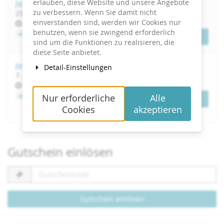
erlauben, diese Website und unsere Angebote
Journalistische Schreibtechniken
zu verbessern. Wenn Sie damit nicht
bis
25.
–
26. November 2026
einverstanden sind, werden wir Cookies nur
Uhrzeit
09:00
benutzen, wenn sie zwingend erforderlich
Jetzt buchen
Tickets
sind um die Funktionen zu realisieren, die
diese Seite anbietet.
Journalistische Schreibtechniken
Detail-Einstellungen
bis
7.
–
8. April 2027
Uhrzeit
09:00
Jetzt buchen
Nur erforderliche
Alle
Tickets
Cookies
akzeptieren
Gutschein einlösen
Gutscheincode
erforderlich
Gutschein einlösen