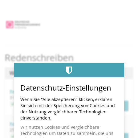
Zum
Haupt-
Inhalt
springen
Redenschreiben
Wählen Sie einen Termin aus
Datenschutz-Einstellungen
Redenschreiben
bis
31. August
–
1. September 2026
Wenn Sie "Alle akzeptieren" klicken, erklären
Jetzt buchen
Sie sich mit der Speicherung von Cookies und
Tickets
der Nutzung vergleichbarer Technologien
einverstanden.
Redenschreiben
Wir nutzen Cookies und vergleichbare
bis
25.
–
26. November 2026
Technologien um Daten zu sammeln, die uns
Jetzt buchen