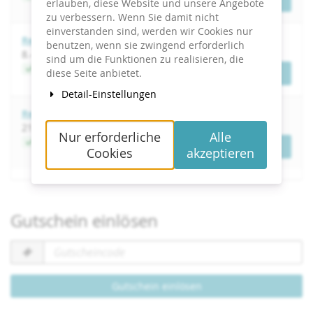
Tickets
erlauben, diese Website und unsere Angebote
zu verbessern. Wenn Sie damit nicht
einverstanden sind, werden wir Cookies nur
Redenschreiben
benutzen, wenn sie zwingend erforderlich
bis
8.
–
9. April 2027
sind um die Funktionen zu realisieren, die
Jetzt buchen
diese Seite anbietet.
Tickets
Detail-Einstellungen
Redenschreiben
bis
21.
–
22. Juni 2027
Nur erforderliche
Alle
Jetzt buchen
Tickets
Cookies
akzeptieren
Gutschein einlösen
Gutscheincode
erforderlich
Gutschein einlösen