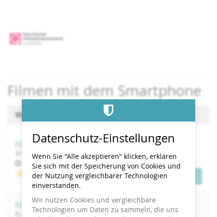
Zum
Haupt-
Inhalt
springen
Filmen mit dem Smartphone
Wählen Sie einen Termin aus
Datenschutz-Einstellungen
Filmen mit dem Smartphone
bis
31. August
–
1. September 2026
Wenn Sie "Alle akzeptieren" klicken, erklären
Uhrzeit
09:00
Sie sich mit der Speicherung von Cookies und
Wenige verfügbar
der Nutzung vergleichbarer Technologien
Tickets
einverstanden.
Wir nutzen Cookies und vergleichbare
Filmen mit dem Smartphone
Technologien um Daten zu sammeln, die uns
bis
9.
–
10. November 2026