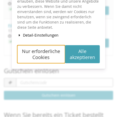
erlauben, diese Website und unsere Angebote
Uhrzeit
09:00
zu verbessern. Wenn Sie damit nicht
Jetzt buchen
Tickets
einverstanden sind, werden wir Cookies nur
benutzen, wenn sie zwingend erforderlich
sind um die Funktionen zu realisieren, die
Filmen mit dem Smartphone
diese Seite anbietet.
bis
17.
–
18. März 2027
Detail-Einstellungen
Uhrzeit
09:00
Jetzt buchen
Tickets
Nur erforderliche
Alle
Cookies
akzeptieren
Gutschein einlösen
Gutscheincode
erforderlich
Gutschein einlösen
Wenn Sie bereits ein Ticket bestellt