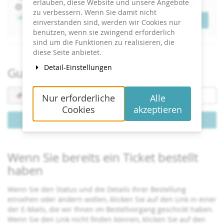
erlauben, diese Website und unsere Angebote
Uhrzeit
10:00
zu verbessern. Wenn Sie damit nicht
Jetzt buchen
Tickets
einverstanden sind, werden wir Cookies nur
benutzen, wenn sie zwingend erforderlich
sind um die Funktionen zu realisieren, die
diese Seite anbietet.
Detail-Einstellungen
Gutschein einlösen
Gutscheincode
Nur erforderliche
Alle
erforderlich
Cookies
akzeptieren
Gutschein einlösen
Wenn Sie bereits ein Ticket bestellt
haben
Wenn Sie den Status und die Details Ihrer Bestellung
einsehen oder ändern wollen, klicken Sie auf den Link in einer
der E-Mails, die wir Ihnen im Bestellvorgang geschickt haben.
Wenn Sie den Link nicht finden können, klicken Sie auf den