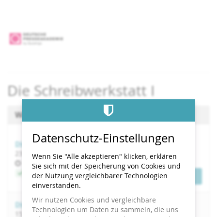
Zum
Haupt-
Inhalt
springen
Die Schreibwerkstatt I
Wählen Sie einen Termin aus
Datenschutz-Einstellungen
Die Schreibwerkstatt I
bis
23.
–
24. November 2026
Wenn Sie "Alle akzeptieren" klicken, erklären
Uhrzeit
10:00
Sie sich mit der Speicherung von Cookies und
Jetzt buchen
der Nutzung vergleichbarer Technologien
Tickets
einverstanden.
Wir nutzen Cookies und vergleichbare
Die Schreibwerkstatt I
Technologien um Daten zu sammeln, die uns
bis
15.
–
16. März 2027