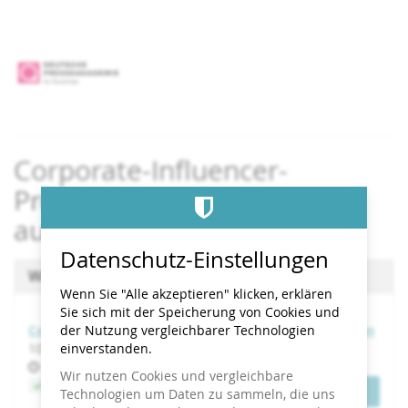
Zum
Haupt-
Inhalt
springen
Corporate-Influencer-
Programme erfolgreich
aufbauen
Datenschutz-Einstellungen
Wählen Sie einen Termin aus
Wenn Sie "Alle akzeptieren" klicken, erklären
Sie sich mit der Speicherung von Cookies und
Corporate-Influencer-Programme erfolgreich aufbauen
der Nutzung vergleichbarer Technologien
bis
10.
–
11. November 2026
einverstanden.
Uhrzeit
09:00
Wir nutzen Cookies und vergleichbare
Jetzt buchen
Tickets
Technologien um Daten zu sammeln, die uns