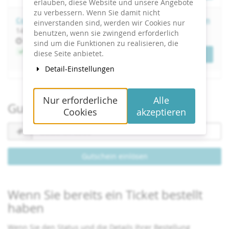
erlauben, diese Website und unsere Angebote
zu verbessern. Wenn Sie damit nicht
Corporate-Influencer-Programme erfolgreich aufbauen
einverstanden sind, werden wir Cookies nur
bis
14.
–
15. April 2027
benutzen, wenn sie zwingend erforderlich
Uhrzeit
09:00
sind um die Funktionen zu realisieren, die
Jetzt buchen
diese Seite anbietet.
Tickets
Detail-Einstellungen
Nur erforderliche
Alle
Gutschein einlösen
Cookies
akzeptieren
Gutscheincode
erforderlich
Gutschein einlösen
Wenn Sie bereits ein Ticket bestellt
haben
Wenn Sie den Status und die Details Ihrer Bestellung