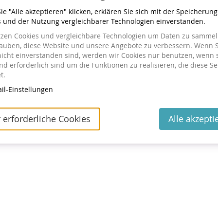
e "Alle akzeptieren" klicken, erklären Sie sich mit der Speicherun
s und der Nutzung vergleichbarer Technologien einverstanden.
tzen Cookies und vergleichbare Technologien um Daten zu sammeln
tellt haben
lauben, diese Website und unsere Angebote zu verbessern. Wenn S
nicht einverstanden sind, werden wir Cookies nur benutzen, wenn 
ng einsehen oder ändern wollen, klicken Sie auf den Link in
d erforderlich sind um die Funktionen zu realisieren, die diese Se
 geschickt haben. Wenn Sie den Link nicht finden können,
t.
utes Zusenden des Links anzufordern.
il-Einstellungen
Kontakt
Cookie-Einstellungen
Impressum
Datenschutz
powered by pretix
 erforderliche Cookies
Alle akzepti