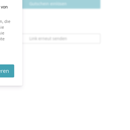
Gutschein einlösen
g von
, die
ie
sie
Link erneut senden
ite
eren