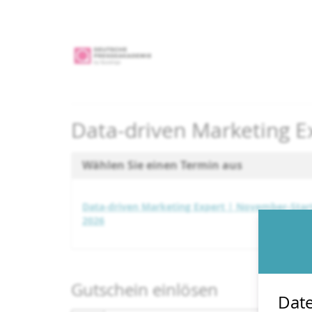
Zum
Haupt-
Inhalt
springen
Data-driven Marketing E
Wählen Sie einen Termin aus
Data-driven Marketing Expert | November-Star
2026
Gutschein einlösen
Date