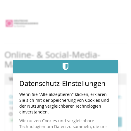
Zum
Haupt-
Inhalt
springen
Online- & Social-Media-
Marketing – mit KI
Wählen Sie einen Termin aus
Datenschutz-Einstellungen
Wenn Sie "Alle akzeptieren" klicken, erklären
Online- & Social-Media-Marketing – mit KI | September-
Sie sich mit der Speicherung von Cookies und
Start 2026
der Nutzung vergleichbarer Technologien
bis
16. September
–
21. Oktober 2026
einverstanden.
Uhrzeit
17:00
Jetzt buchen
Wir nutzen Cookies und vergleichbare
Tickets
Technologien um Daten zu sammeln, die uns