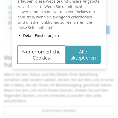
erlauben, diese Website und unsere Angebote
zu verbessern. Wenn Sie damit nicht
Online- & Social-Media-Marketing – mit KI | Februar-
einverstanden sind, werden wir Cookies nur
Start 2027
benutzen, wenn sie zwingend erforderlich
bis
23. Februar
–
18. März 2027
sind um die Funktionen zu realisieren, die
Uhrzeit
17:00
diese Seite anbietet.
Jetzt buchen
Tickets
Detail-Einstellungen
Nur erforderliche
Alle
Wenn Sie bereits ein Ticket bestellt
Cookies
akzeptieren
haben
Wenn Sie den Status und die Details Ihrer Bestellung
einsehen oder ändern wollen, klicken Sie auf den Link in einer
der E-Mails, die wir Ihnen im Bestellvorgang geschickt haben.
Wenn Sie den Link nicht finden können, klicken Sie auf den
folgenden Button, um ein erneutes Zusenden des Links
anzufordern.
Link erneut senden