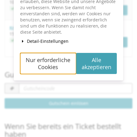
erlauben, diese Website und unsere Angebote
bis
10.
–
11. November 2026
zu verbessern. Wenn Sie damit nicht
Jetzt buchen
Tickets
einverstanden sind, werden wir Cookies nur
benutzen, wenn sie zwingend erforderlich
sind um die Funktionen zu realisieren, die
Krisenmanagement in der internen Kommunikation
diese Seite anbietet.
bis
15.
–
16. April 2027
Jetzt buchen
Detail-Einstellungen
Tickets
Nur erforderliche
Alle
Cookies
akzeptieren
Gutschein einlösen
Gutscheincode
erforderlich
Gutschein einlösen
Wenn Sie bereits ein Ticket bestellt
haben