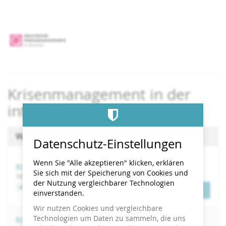
Zum
Haupt-
Inhalt
springen
Krisenmanagement in der
internen Kommunikation
Wählen Sie einen Termin aus
Datenschutz-Einstellungen
Wenn Sie "Alle akzeptieren" klicken, erklären
Krisenmanagement in der internen Kommunikation
Sie sich mit der Speicherung von Cookies und
bis
10.
–
11. September 2026
der Nutzung vergleichbarer Technologien
Jetzt buchen
Tickets
einverstanden.
Wir nutzen Cookies und vergleichbare
Technologien um Daten zu sammeln, die uns
Krisenmanagement in der internen Kommunikation